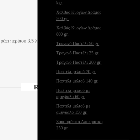
kgr.
Χαλβάς Κυργίων Δράμας
500 gr.
Χαλβάς Κυργίων Δράμας
800 gr.
άει περίπου 3,5 λίτρα.
Τραγανό Παστέλι 50 gr.
Τραγανό Παστέλι 25 gr.
Τραγανό Παστέλι 200 gr.
Παστέλι μελιού 70 gr.
Παστέλι μελιού 140 gr.
RELATED PRODUCTS
Παστέλι μελιού με
αμύγδαλο 60 gr.
Παστέλι μελιού με
αμύγδαλο 150 gr.
Σουσαμόπιτα Αποκριάτκη
250 gr.