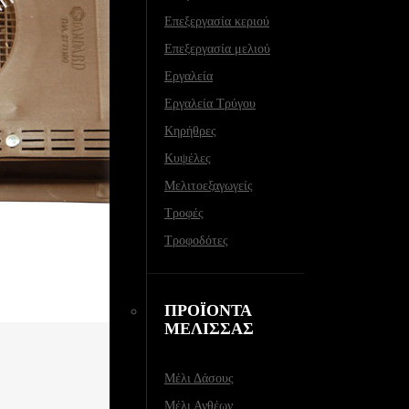
Επεξεργασία κεριού
Επεξεργασία μελιού
Εργαλεία
Εργαλεία Τρύγου
Κηρήθρες
Κυψέλες
Μελιτοεξαγωγείς
Τροφές
Τροφοδότες
ΠΡΟΪΟΝΤΑ
ΜΕΛΙΣΣΑΣ
Μέλι Δάσους
Μέλι Ανθέων