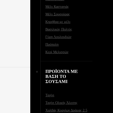
Μέλι Καστανιάς
Μέλι Σουσούρας
Κηρήθρα με μέλι
Βασιλικός Πολτός
Γύρη Λουλουδιών
Πρόπολη
Κερί Μελισσών
ΠΡΟΪΟΝΤΑ ΜΕ
ΒΑΣΗ ΤΟ
ΣΟΥΣΑΜΙ
Ταχίνι
Ταχίνι Ολικής Άλεσης
Χαλβάς Κυργίων Δράμας 2.5