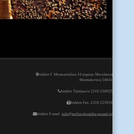
hidden
Γ. Μπακατσέλου 10 (πρώην Μενελάου)
Θεσσαλονίκη 54631
hidden
Τηλέφωνο 2310 230025
hidden
Fax. 2310 223916
hidden
E-mail.
info@melissokomika-souani.gr