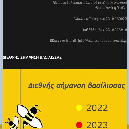
hidden
Γ. Μπακατσέλου 10 (πρώην Μενελάου)
Θεσσαλονίκη 54631
hidden
Τηλέφωνο 2310 230025
hidden
Fax. 2310 223916
hidden
E-mail.
info@melissokomika-souani.gr
ΔΙΕΘΝΗΣ ΣΗΜΑΝΣΗ ΒΑΣΙΛΙΣΣΑΣ